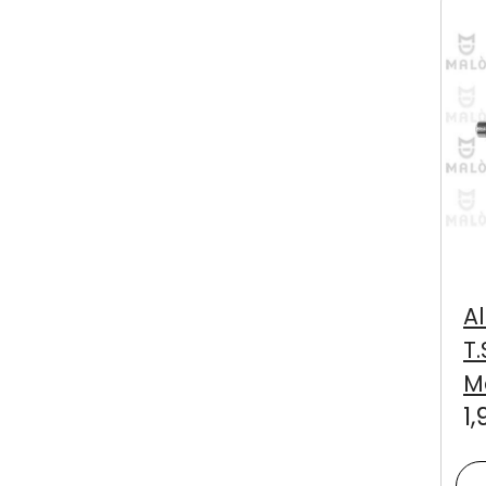
A
T.
M
1,