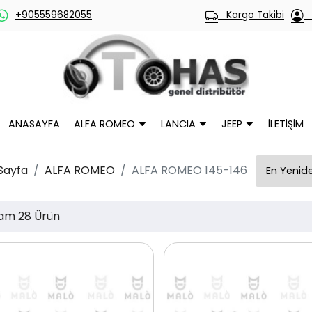
+905559682055
Kargo Takibi
H
ANASAYFA
ALFA ROMEO
LANCIA
JEEP
İLETİŞİM
Sayfa
ALFA ROMEO
ALFA ROMEO 145-146
am 28 Ürün