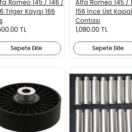
lfa Romeo 145 / 146 /
Alfa Romeo 145 / 
6 Triger Kayışı 166
156 İnce Üst Kapa
ş
Contası
500.00 TL
1,080.00 TL
Sepete Ekle
Sepete Ekle