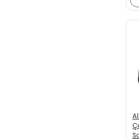
A
Ç
S