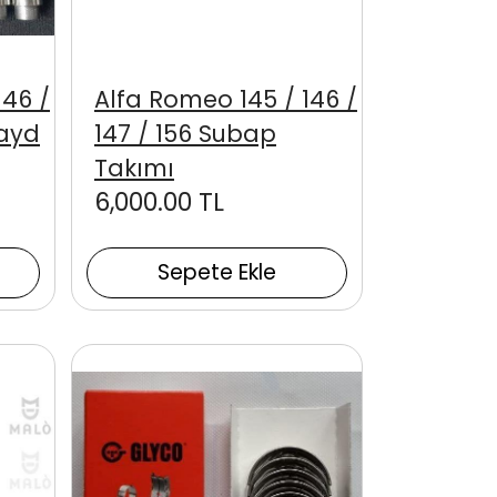
146 /
Alfa Romeo 145 / 146 /
Gayd
147 / 156 Subap
Takımı
6,000.00 TL
Sepete Ekle