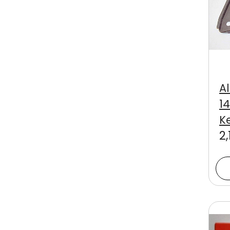
A
14
K
2,