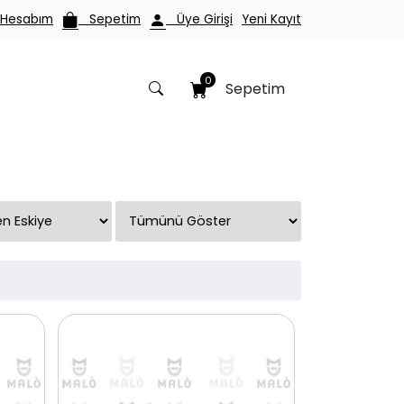
esabım
Sepetim
Üye Girişi
Yeni Kayıt
0
Sepetim