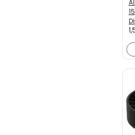
A
15
Di
1,