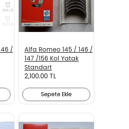
146 /
Alfa Romeo 145 / 146 /
147 /156 Kol Yatak
Standart
2,100.00 TL
Sepete Ekle