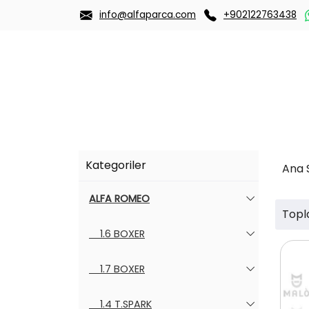
info@alfaparca.com
+902122763438
Kategoriler
Ana 
ALFA ROMEO
Topl
1.6 BOXER
1.7 BOXER
1.4 T.SPARK