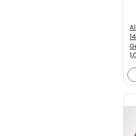
A
14
Ge
1,