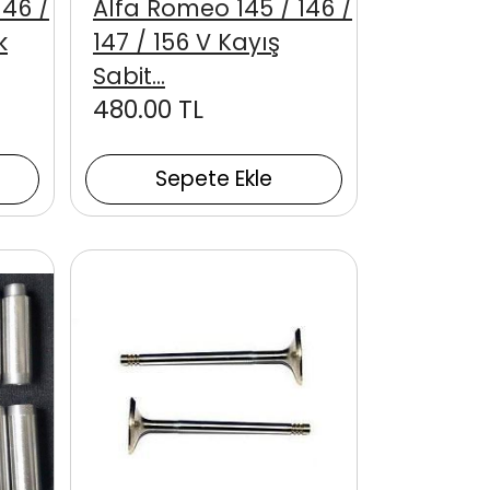
146 /
Alfa Romeo 145 / 146 /
k
147 / 156 V Kayış
Sabit...
480.00 TL
Sepete Ekle