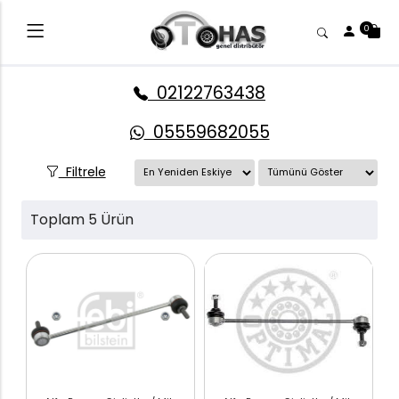
0
02122763438
05559682055
Filtrele
Toplam 5 Ürün