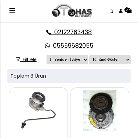
0
02122763438
05559682055
Filtrele
Toplam 3 Ürün