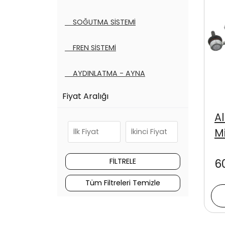
SOĞUTMA SİSTEMİ
FREN SİSTEMİ
AYDINLATMA - AYNA
Fiyat Aralığı
DEBRİYAJ SİSTEMİ
A
KAYIŞ - BİLYA SETLERİ
M
FİLTRE ÇEŞİTLERİ
6
YAKIT - EGZOZ SİSTEMİ
Tüm Filtreleri Temizle
Tüm Kategoriler