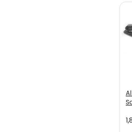
A
S
1,