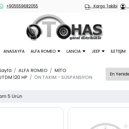
+905559682055
Kargo Takibi
H
ANASAYFA
ALFA ROMEO
LANCIA
JEEP
İLETİŞİM
Sayfa
ALFA ROMEO
MİTO
 JTDM 120 HP
ÖN TAKIM - SÜSPANSİYON
am 5 Ürün