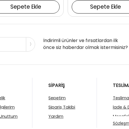
Sepete Ekle
Sepete Ekle
İndirimli ürünler ve fırsatlardan ilk
önce siz haberdar olmak istermisiniz?
SİPARİŞ
TESLİM
lik
Sepetim
Teslimat
ilgilerim
Sipariş Takibi
İade & 
 Unuttum
Yardım
Mesafel
Sözleşm