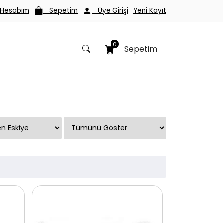
esabım
Sepetim
Üye Girişi
Yeni Kayıt
0
Sepetim