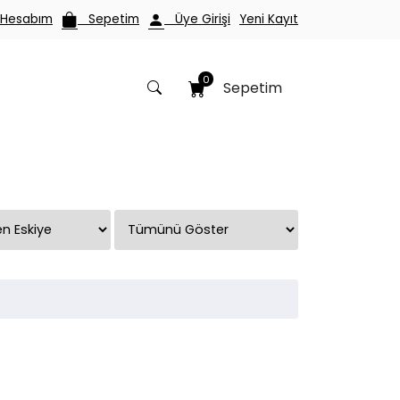
esabım
Sepetim
Üye Girişi
Yeni Kayıt
0
Sepetim