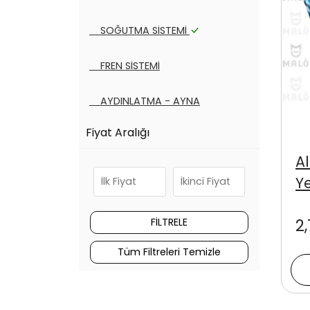
SOĞUTMA SİSTEMİ
FREN SİSTEMİ
AYDINLATMA - AYNA
Fiyat Aralığı
DEBRİYAJ SİSTEMİ
A
KAYIŞ - BİLYA SETLERİ
Y
FİLTRE ÇEŞİTLERİ
2
YAKIT - EGZOZ SİSTEMİ
Tüm Filtreleri Temizle
Tüm Kategoriler