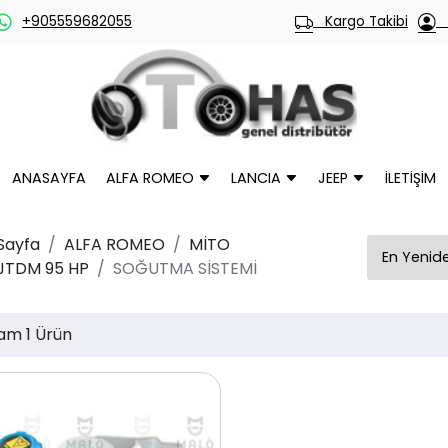
+905559682055
Kargo Takibi
H
ANASAYFA
ALFA ROMEO
LANCIA
JEEP
İLETİŞİM
Sayfa
ALFA ROMEO
MİTO
 JTDM 95 HP
SOĞUTMA SİSTEMİ
am 1 Ürün