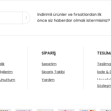
İndirimli ürünler ve fırsatlardan ilk
önce siz haberdar olmak istermisiniz?
SİPARİŞ
TESLİM
lik
Sepetim
Teslimat
ilgilerim
Sipariş Takibi
İade & 
 Unuttum
Yardım
Mesafel
Sözleşm