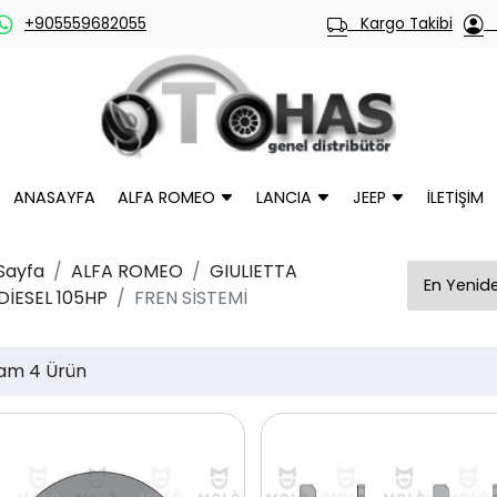
+905559682055
Kargo Takibi
H
ANASAYFA
ALFA ROMEO
LANCIA
JEEP
İLETİŞİM
Sayfa
ALFA ROMEO
GIULIETTA
 DİESEL 105HP
FREN SİSTEMİ
am 4 Ürün