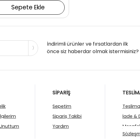
Sepete Ekle
İndirimli ürünler ve fırsatlardan ilk
önce siz haberdar olmak istermisiniz?
SİPARİŞ
TESLİM
lik
Sepetim
Teslimat
ilgilerim
Sipariş Takibi
İade & 
 Unuttum
Yardım
Mesafel
Sözleşm