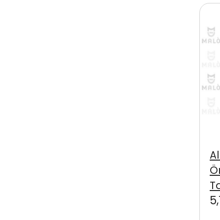
A
Ö
T
5