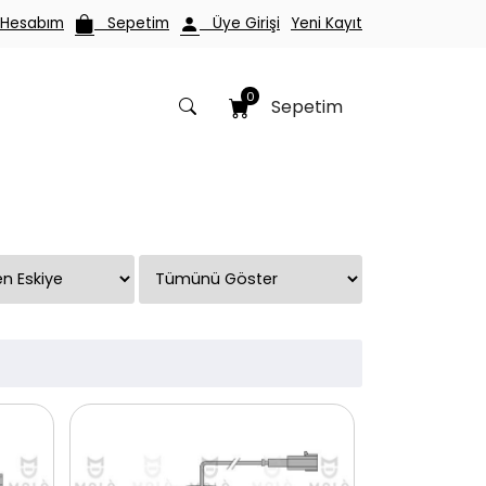
esabım
Sepetim
Üye Girişi
Yeni Kayıt
0
Sepetim