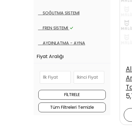
SOĞUTMA SİSTEMİ
FREN SİSTEMİ
AYDINLATMA - AYNA
Fiyat Aralığı
DEBRİYAJ SİSTEMİ
A
KAYIŞ - BİLYA SETLERİ
A
T
FİLTRE ÇEŞİTLERİ
5,
YAKIT - EGZOZ SİSTEMİ
Tüm Filtreleri Temizle
Tüm Kategoriler