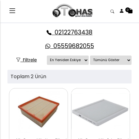
0
02122763438
05559682055
Filtrele
Toplam 2 Ürün