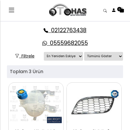
0
02122763438
05559682055
Filtrele
Toplam 3 Ürün