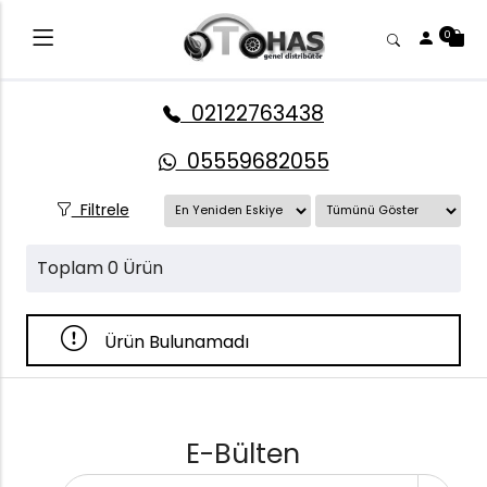
0
02122763438
05559682055
Filtrele
Toplam 0 Ürün
Ürün Bulunamadı
E-Bülten