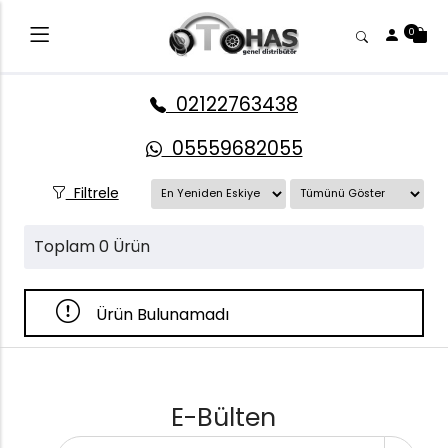
0
02122763438
05559682055
Filtrele
Toplam 0 Ürün
Ürün Bulunamadı
E-Bülten