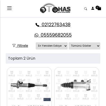
0
02122763438
05559682055
Filtrele
Toplam 2 Ürün