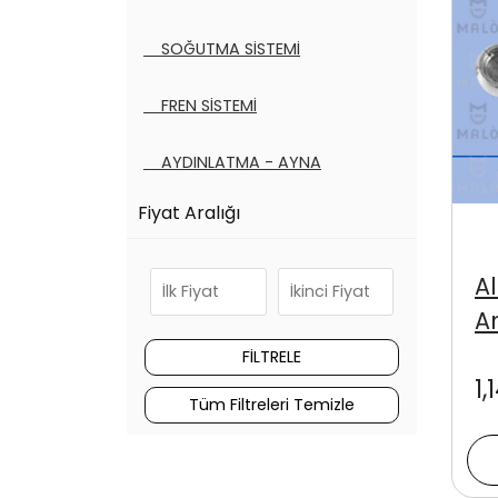
SOĞUTMA SİSTEMİ
FREN SİSTEMİ
AYDINLATMA - AYNA
Fiyat Aralığı
DEBRİYAJ SİSTEMİ
KAYIŞ - BİLYA SETLERİ
A
A
FİLTRE SETLERİ
1,
YAKIT - EGZOZ SİSTEMİ
Tüm Filtreleri Temizle
Tüm Kategoriler