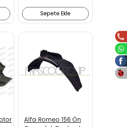
Sepete Ekle
otor
Alfa Romeo 156 Ön