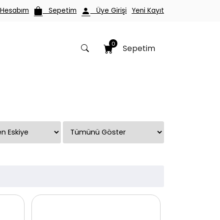
esabım
Sepetim
Üye Girişi
Yeni Kayıt
0
Sepetim