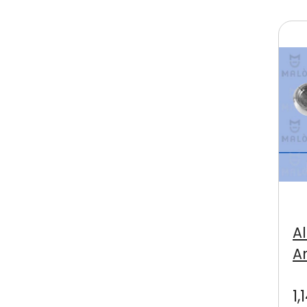
A
A
1,