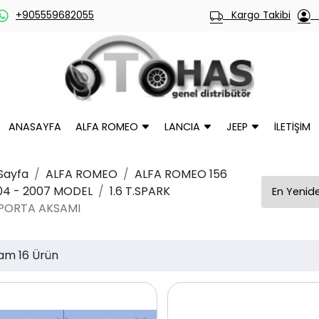
+905559682055
Kargo Takibi
H
ANASAYFA
ALFA ROMEO
LANCIA
JEEP
İLETİŞİM
Sayfa
ALFA ROMEO
ALFA ROMEO 156
04 - 2007 MODEL
1.6 T.SPARK
PORTA AKSAMI
am 16 Ürün