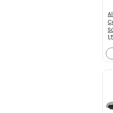
A
Ç
S
1,