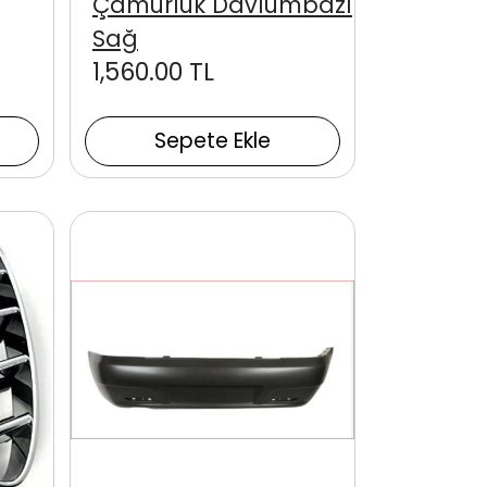
Çamurluk Davlumbazı
Sağ
1,560.00 TL
Sepete Ekle