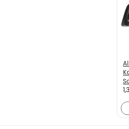
A
K
S
1,