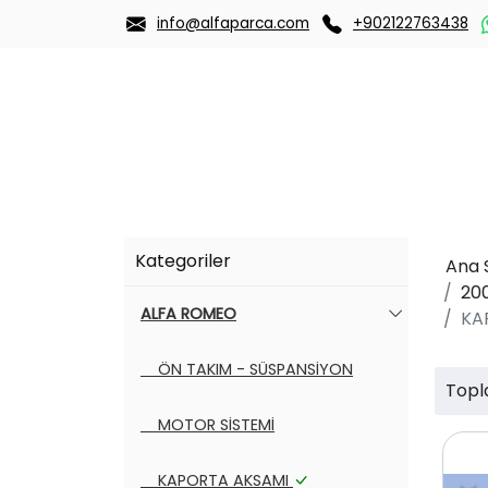
info@alfaparca.com
+902122763438
Kategoriler
Ana 
20
ALFA ROMEO
KA
ÖN TAKIM - SÜSPANSİYON
Topl
MOTOR SİSTEMİ
KAPORTA AKSAMI