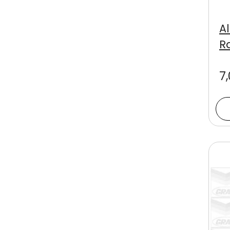
A
R
7