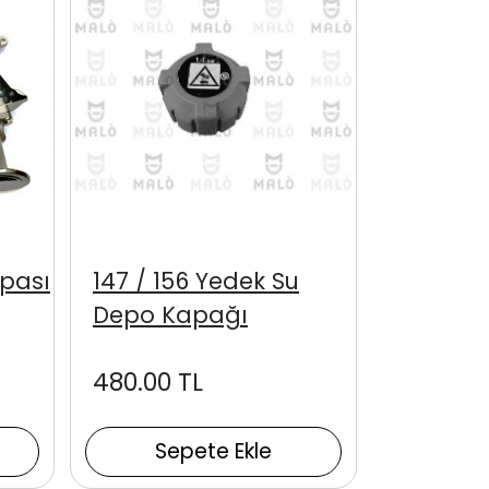
mpası
147 / 156 Yedek Su
Depo Kapağı
480.00 TL
Sepete Ekle