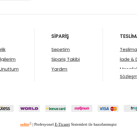
SİPARİŞ
TESLİM
lik
Sepetim
Teslimat
ilgilerim
Sipariş Takibi
İade & 
 Unuttum
Yardım
Mesafel
Sözleşm
®
softtr
|
Profesyonel
E-Ticaret
Sistemleri ile hazırlanmıştır.