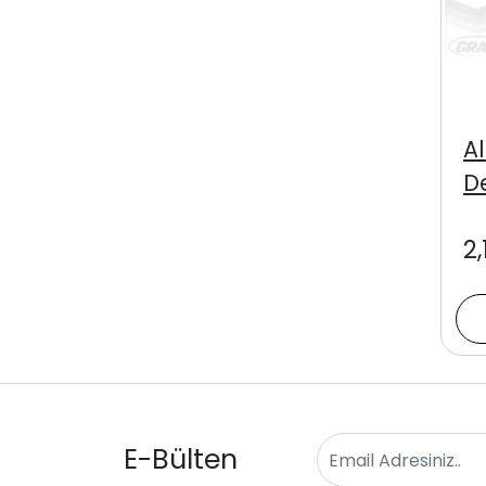
A
D
2,
E-Bülten