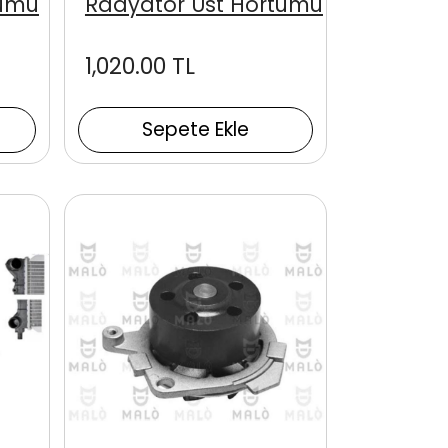
tumu
Radyatör Üst Hortumu
1,020.00 TL
Sepete Ekle