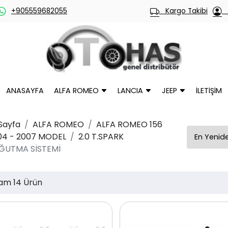
+905559682055
Kargo Takibi
H
ANASAYFA
ALFA ROMEO
LANCIA
JEEP
İLETİŞİM
Sayfa
ALFA ROMEO
ALFA ROMEO 156
04 - 2007 MODEL
2.0 T.SPARK
ĞUTMA SİSTEMİ
am 14 Ürün