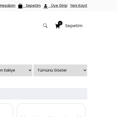
esabım
Sepetim
Üye Girişi
Yeni Kayıt
0
Sepetim