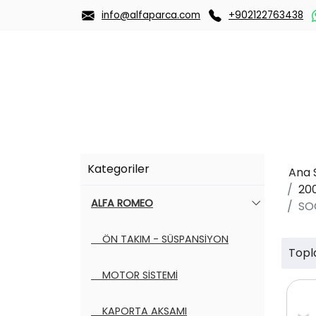
info@alfaparca.com
+902122763438
Kategoriler
Ana 
20
ALFA ROMEO
SO
ÖN TAKIM - SÜSPANSİYON
Topl
MOTOR SİSTEMİ
KAPORTA AKSAMI