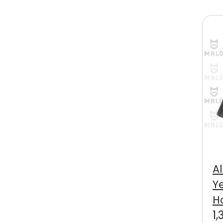
A
Y
H
1,