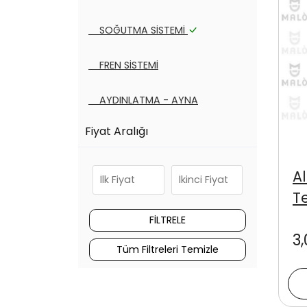
SOĞUTMA SİSTEMİ
FREN SİSTEMİ
AYDINLATMA - AYNA
Fiyat Aralığı
DEBRİYAJ SİSTEMİ
KAYIŞ - BİLYA SETLERİ
A
T
FİLTRE ÇEŞİTLERİ
3,
YAKIT - EGZOZ SİSTEMİ
Tüm Filtreleri Temizle
Tüm Kategoriler